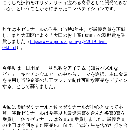
こうした技術をオリジナリティ溢れる商品として開発できな
いか、ということから始まったコンペティションです。
昨年は本ゼミナールの学生（当時2年生）が最優秀賞を頂戴
し、また大田区による「大田のお土産100選」の奨励賞を受
賞しました（
https://www.pio-ota.jp/miyage/2019-item-
04.html
）。
今年度は「日用品」「幼児教育アイテム（知育パズルな
ど）」「キッチンウエア」の中からテーマを選択、主に金属
を使用し当該企業の加工マシンで制作可能な商品をデザイン
する、として募りました。
今回は淡野ゼミナールと佐々ゼミナールが中心となって応
募、淡野ゼミナールは今年度も最優秀賞を含んだ各賞3賞を
受賞し、佐々ゼミナールは各賞2賞受賞しました。最優秀賞
の企画は今回もまた商品化に向け、当該学生を含めた打ち合